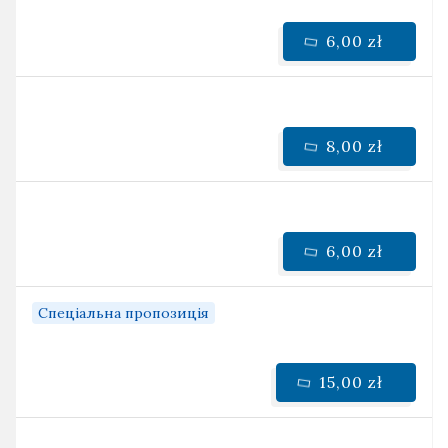
6,00 zł
8,00 zł
6,00 zł
Спеціальна пропозиція
15,00 zł