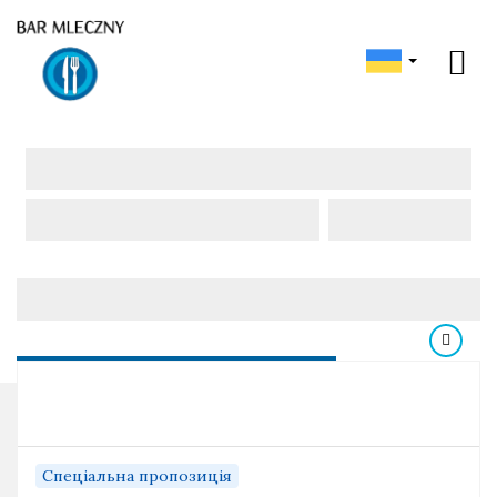
Пропозиція
Пропозиція
Спеціальна пропозиція