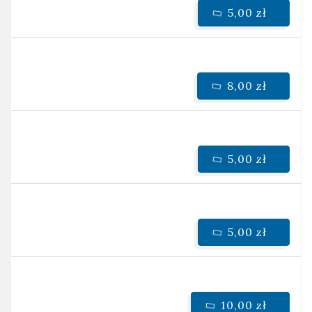
5,00 zł
8,00 zł
5,00 zł
5,00 zł
10,00 zł