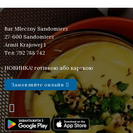
Bar Mleczny Sandomierz
27-600 Sandomierz
Armii Krajowej 1
Тел: 792 788 742
НОВИНКА! готівкою або карткою
Замовляйте онлайн