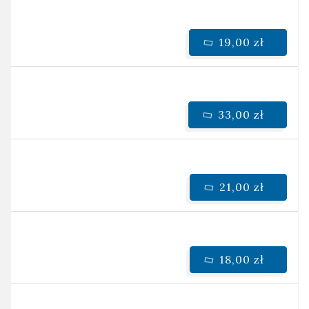
19,00 zł
33,00 zł
21,00 zł
18,00 zł