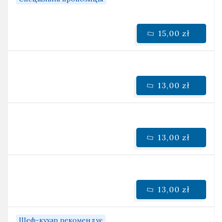
15,00 zł
13,00 zł
13,00 zł
13,00 zł
Шеф-кухар рекомендує