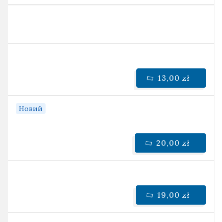
13,00 zł
Новий
20,00 zł
19,00 zł