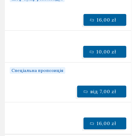
16,00 zł
10,00 zł
Спеціальна пропозиція
від 7,00 zł
16,00 zł