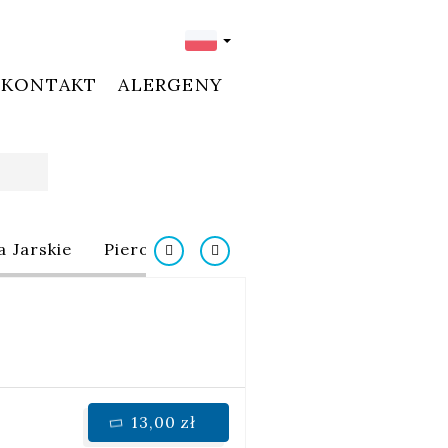
KONTAKT
ALERGENY
a Jarskie
Pierogi
Dodatki
Surówki
13,00 zł