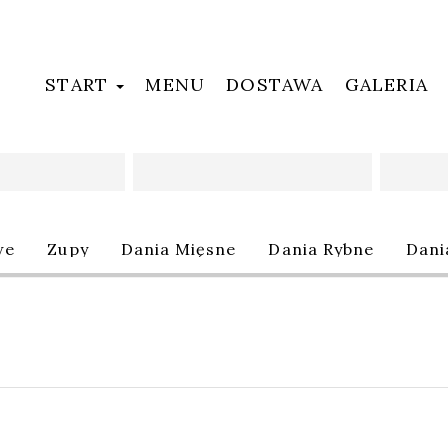
START
MENU
DOSTAWA
GALERIA
Oferta
we
Zupy
Dania Mięsne
Dania Rybne
Dani